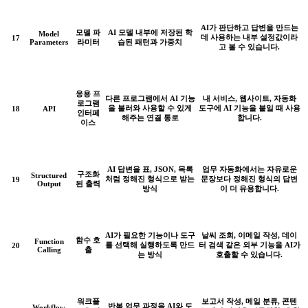
AI가 판단하고 답변을 만드는
모델 파
AI 모델 내부에 저장된 학
Model
데 사용하는 내부 설정값이라
17
Parameters
라미터
습된 패턴과 가중치
고 볼 수 있습니다.
응용 프
다른 프로그램에서 AI 기능
내 서비스, 웹사이트, 자동화
로그램
을 불러와 사용할 수 있게
도구에 AI 기능을 붙일 때 사용
18
API
인터페
해주는 연결 통로
합니다.
이스
AI 답변을 표, JSON, 목록
업무 자동화에서는 자유로운
구조화
Structured
처럼 정해진 형식으로 받는
문장보다 정해진 형식의 답변
19
Output
된 출력
방식
이 더 유용합니다.
AI가 필요한 기능이나 도구
날씨 조회, 이메일 작성, 데이
함수 호
Function
를 선택해 실행하도록 만드
터 검색 같은 외부 기능을 AI가
20
Calling
출
는 방식
호출할 수 있습니다.
워크플
보고서 작성, 메일 분류, 콘텐
반복 업무 과정을 AI와 도
Workflow