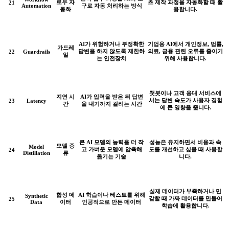
로우 자
츠 제작 과정을 자동화할 때 활
21
Automation
구로 자동 처리하는 방식
동화
용합니다.
AI가 위험하거나 부정확한
기업용 AI에서 개인정보, 법률,
가드레
답변을 하지 않도록 제한하
의료, 금융 관련 오류를 줄이기
22
Guardrails
일
는 안전장치
위해 사용합니다.
챗봇이나 고객 응대 서비스에
지연 시
AI가 입력을 받은 뒤 답변
서는 답변 속도가 사용자 경험
23
Latency
간
을 내기까지 걸리는 시간
에 큰 영향을 줍니다.
큰 AI 모델의 능력을 더 작
성능은 유지하면서 비용과 속
모델 증
Model
고 가벼운 모델에 압축해
도를 개선하고 싶을 때 사용합
24
Distillation
류
옮기는 기술
니다.
실제 데이터가 부족하거나 민
합성 데
AI 학습이나 테스트를 위해
Synthetic
감할 때 가짜 데이터를 만들어
25
Data
이터
인공적으로 만든 데이터
학습에 활용합니다.