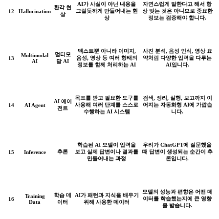
AI가 사실이 아닌 내용을
자연스럽게 말한다고 해서 항
환각 현
그럴듯하게 만들어내는 현
상 맞는 것은 아니므로 중요한
12
Hallucination
상
상
정보는 검증해야 합니다.
텍스트뿐 아니라 이미지,
사진 분석, 음성 인식, 영상 요
멀티모
Multimodal
음성, 영상 등 여러 형태의
약처럼 다양한 입력을 다루는
13
AI
달 AI
정보를 함께 처리하는 AI
AI입니다.
목표를 받고 필요한 도구를
검색, 정리, 실행, 보고까지 이
AI 에이
사용해 여러 단계를 스스로
어지는 자동화형 AI에 가깝습
14
AI Agent
전트
수행하는 AI 시스템
니다.
학습된 AI 모델이 입력을
우리가 ChatGPT에 질문했을
추론
보고 실제 답변이나 결과를
때 답변이 생성되는 순간이 추
15
Inference
만들어내는 과정
론입니다.
모델의 성능과 편향은 어떤 데
학습 데
AI가 패턴과 지식을 배우기
Training
이터를 학습했는지에 큰 영향
16
Data
이터
위해 사용한 데이터
을 받습니다.