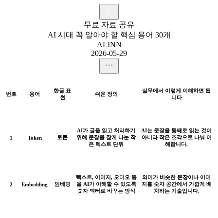
무료 자료 공유
AI 시대 꼭 알아야 할 핵심 용어 30개
ALINN
2026-05-29
한글 표
실무에서 이렇게 이해하면 됩
번호
용어
쉬운 정의
현
니다
AI가 글을 읽고 처리하기
AI는 문장을 통째로 읽는 것이
토큰
위해 문장을 잘게 나눈 작
아니라 작은 조각으로 나눠 이
1
Token
은 텍스트 단위
해합니다.
텍스트, 이미지, 오디오 등
의미가 비슷한 문장이나 이미
임베딩
을 AI가 이해할 수 있도록
지를 숫자 공간에서 가깝게 배
2
Embedding
숫자 벡터로 바꾸는 방식
치하는 기술입니다.