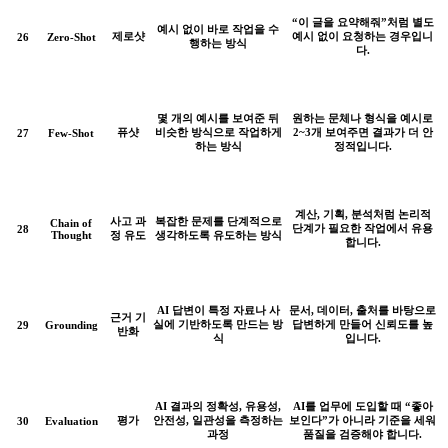
“이 글을 요약해줘”처럼 별도
예시 없이 바로 작업을 수
제로샷
예시 없이 요청하는 경우입니
26
Zero-Shot
행하는 방식
다.
몇 개의 예시를 보여준 뒤
원하는 문체나 형식을 예시로
퓨샷
비슷한 방식으로 작업하게
2~3개 보여주면 결과가 더 안
27
Few-Shot
하는 방식
정적입니다.
계산, 기획, 분석처럼 논리적
사고 과
복잡한 문제를 단계적으로
Chain of
단계가 필요한 작업에서 유용
28
Thought
정 유도
생각하도록 유도하는 방식
합니다.
AI 답변이 특정 자료나 사
문서, 데이터, 출처를 바탕으로
근거 기
실에 기반하도록 만드는 방
답변하게 만들어 신뢰도를 높
29
Grounding
반화
식
입니다.
AI 결과의 정확성, 유용성,
AI를 업무에 도입할 때 “좋아
평가
안전성, 일관성을 측정하는
보인다”가 아니라 기준을 세워
30
Evaluation
과정
품질을 검증해야 합니다.