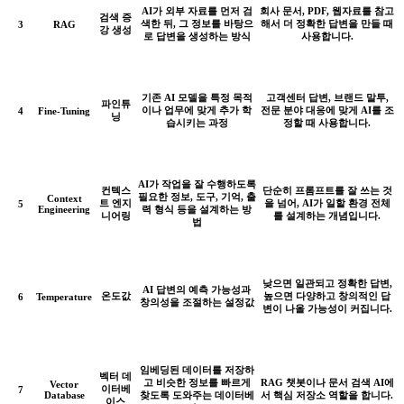
AI가 외부 자료를 먼저 검
회사 문서, PDF, 웹자료를 참고
검색 증
색한 뒤, 그 정보를 바탕으
해서 더 정확한 답변을 만들 때
3
RAG
강 생성
로 답변을 생성하는 방식
사용합니다.
기존 AI 모델을 특정 목적
고객센터 답변, 브랜드 말투,
파인튜
이나 업무에 맞게 추가 학
전문 분야 대응에 맞게 AI를 조
4
Fine-Tuning
닝
습시키는 과정
정할 때 사용합니다.
AI가 작업을 잘 수행하도록
컨텍스
단순히 프롬프트를 잘 쓰는 것
필요한 정보, 도구, 기억, 출
Context
트 엔지
을 넘어, AI가 일할 환경 전체
5
Engineering
력 형식 등을 설계하는 방
니어링
를 설계하는 개념입니다.
법
낮으면 일관되고 정확한 답변,
AI 답변의 예측 가능성과
온도값
높으면 다양하고 창의적인 답
6
Temperature
창의성을 조절하는 설정값
변이 나올 가능성이 커집니다.
임베딩된 데이터를 저장하
벡터 데
고 비슷한 정보를 빠르게
RAG 챗봇이나 문서 검색 AI에
Vector
이터베
7
Database
찾도록 도와주는 데이터베
서 핵심 저장소 역할을 합니다.
이스