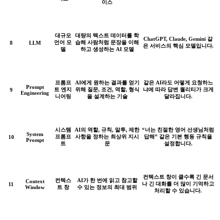
이스
대규모
대량의 텍스트 데이터를 학
ChatGPT, Claude, Gemini 같
언어 모
습해 사람처럼 문장을 이해
8
LLM
은 서비스의 핵심 모델입니다.
델
하고 생성하는 AI 모델
프롬프
AI에게 원하는 결과를 얻기
같은 AI라도 어떻게 요청하느
Prompt
트 엔지
위해 질문, 조건, 역할, 형식
냐에 따라 답변 퀄리티가 크게
9
Engineering
니어링
을 설계하는 기술
달라집니다.
시스템
AI의 역할, 규칙, 말투, 제한
“너는 친절한 영어 선생님처럼
System
프롬프
사항을 정하는 최상위 지시
답해” 같은 기본 행동 규칙을
10
Prompt
트
문
설정합니다.
컨텍스트 창이 클수록 긴 문서
컨텍스
AI가 한 번에 읽고 참고할
Context
나 긴 대화를 더 많이 기억하고
11
Window
트 창
수 있는 정보의 최대 범위
처리할 수 있습니다.